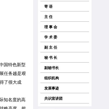
寄 语
主 任
理 事 会
学 术 委
副 主 任
秘 书 长
中国特色新型
副秘书长
展任务越是艰
组织机构
得了很大成
发展事迹
共识宣讲团
际知名度的高
战略高度，把