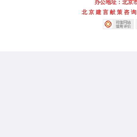
办公地址：北京市海淀
北 京 建 言 献 策 咨 询 