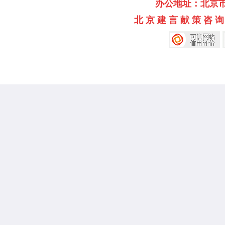
办公地址：北京市海淀
北 京 建 言 献 策 咨 询 