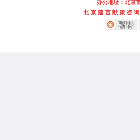
办公地址：北京市海淀
北 京 建 言 献 策 咨 询 