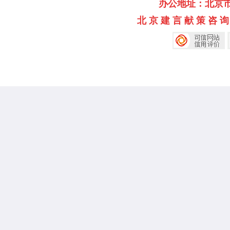
办公地址：北京市海淀
北 京 建 言 献 策 咨 询 