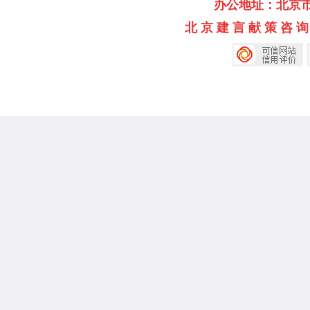
办公地址：北京市海淀
北 京 建 言 献 策 咨 询 