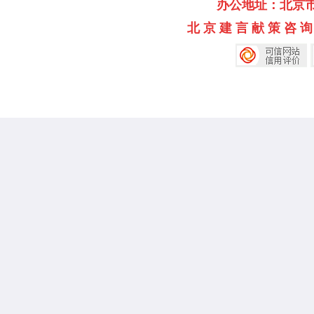
办公地址：北京市海淀
北 京 建 言 献 策 咨 询 