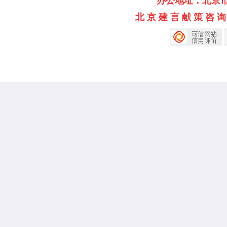
办公地址：北京市海淀
北 京 建 言 献 策 咨 询 