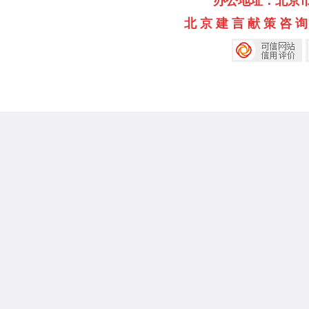
办公地址：北京市海淀
北 京 建 言 献 策 咨 询 